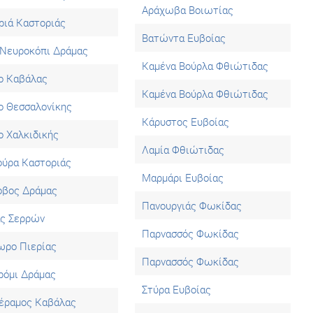
Αράχωβα Βοιωτίας
ριά Καστοριάς
Βατώντα Ευβοίας
Νευροκόπι Δράμας
Καμένα Βούρλα Φθιώτιδας
ο Καβάλας
Καμένα Βούρλα Φθιώτιδας
ο Θεσσαλονίκης
Κάρυστος Ευβοίας
ο Χαλκιδικής
Λαμία Φθιώτιδας
ούρα Καστοριάς
Μαρμάρι Ευβοίας
οβος Δράμας
Πανουργιάς Φωκίδας
άς Σερρών
Παρνασσός Φωκίδας
ωρο Πιερίας
Παρνασσός Φωκίδας
ρόμι Δράμας
Στύρα Ευβοίας
έραμος Καβάλας