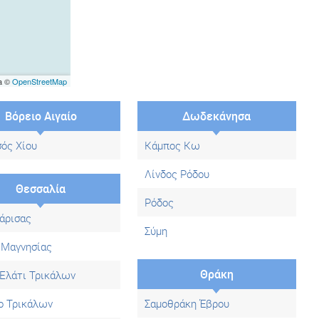
a ©
OpenStreetMap
Βόρειο Αιγαίο
Δωδεκάνησα
ός Χίου
Κάμπος Κω
Λίνδος Ρόδου
Θεσσαλία
Ρόδος
άρισας
Σύμη
 Μαγνησίας
Θράκη
Ελάτι Τρικάλων
ο Τρικάλων
Σαμοθράκη Έβρου