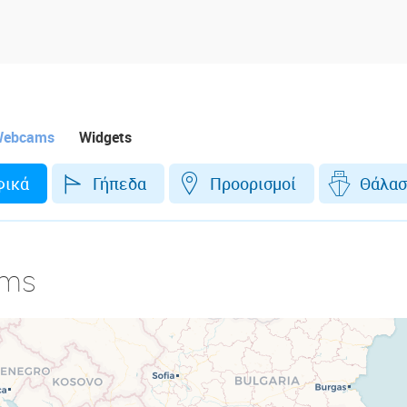
ebcams
Widgets
φικά
Γήπεδα
Προορισμοί
Θάλασ
ms