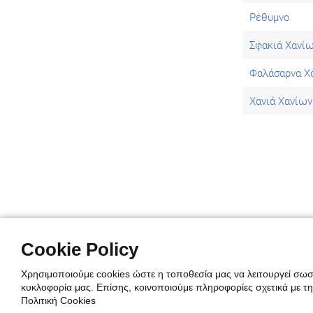
Ρέθυμνο
Σφακιά Χανί
Φαλάσαρνα Χ
Χανιά Χανίων
Cookie Policy
Χρησιμοποιούμε cookies ώστε η τοποθεσία μας να λειτουργεί σωστ
copyright @ 2021 weatheroo.gr
Widgets - Βάλε τον καιρό στο site σου
κυκλοφορία μας. Επίσης, κοινοποιούμε πληροφορίες σχετικά με τ
Πολιτική Cookies