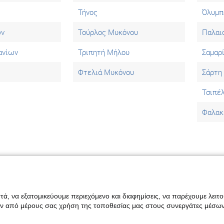
Τήνος
Όλυμπ
ων
Τούρλος Μυκόνου
Παλαι
ανίων
Τριπητή Μήλου
Σαμαρ
Φτελιά Μυκόνου
Σάρτη
Τσιπέ
Φαλακ
ά, να εξατομικεύουμε περιεχόμενο και διαφημίσεις, να παρέχουμε λειτ
|
Διαφήμιση
|
Επικοινωνία
|
Όροι χρήσης
|
Πολιτική απορρήτου
ην από μέρους σας χρήση της τοποθεσίας μας στους συνεργάτες μέσων