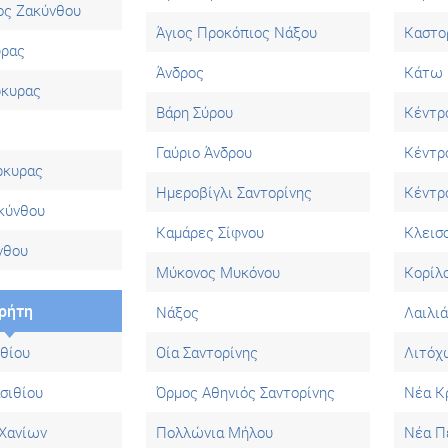
ος Ζακύνθου
Άγιος Προκόπιος Νάξου
Καστο
υρας
Άνδρος
Κάτω 
ρκυρας
Βάρη Σύρου
Κέντρ
Γαύριο Άνδρου
Κέντρ
ρκυρας
Ημεροβίγλι Σαντορίνης
Κέντρ
κύνθου
Καμάρες Σίφνου
Κλεισ
νθου
Μύκονος Μυκόνου
Κορίλ
ρήτη
Νάξος
Λαιλι
θίου
Οία Σαντορίνης
Λιτόχ
σιθίου
Όρμος Αθηνιός Σαντορίνης
Νέα Κ
Χανίων
Πολλώνια Μήλου
Νέα Π