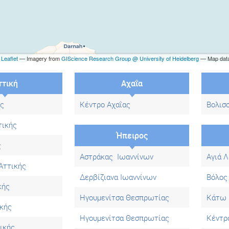
y
Leaflet
— Imagery from
GIScience Research Group @ University of Heidelberg
— Map dat
ττική
Αχαΐα
ής
Κέντρο Αχαΐας
Βολισσ
τικής
Ήπειρος
ς
Αστράκας Ιωαννίνων
Αγιά Λ
Αττικής
Δερβίζιανα Ιωαννίνων
Βόλος
κής
Ηγουμενίτσα Θεσπρωτίας
Κάτω 
ικής
Ηγουμενίτσα Θεσπρωτίας
Κέντρ
ικής