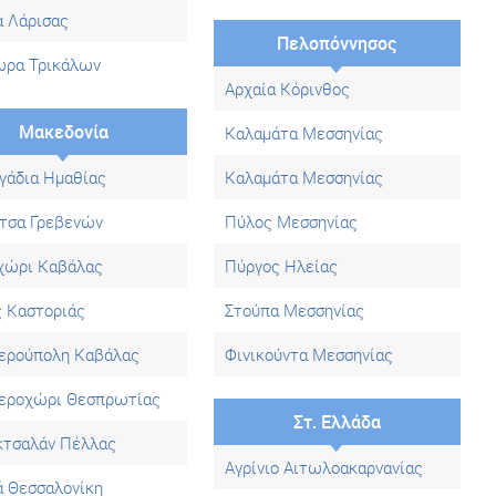
α Λάρισας
Πελοπόννησος
ρα Τρικάλων
Αρχαία Κόρινθος
Μακεδονία
Καλαμάτα Μεσσηνίας
γάδια Ημαθίας
Καλαμάτα Μεσσηνίας
ίτσα Γρεβενών
Πύλος Μεσσηνίας
χώρι Καβάλας
Πύργος Ηλείας
ς Καστοριάς
Στούπα Μεσσηνίας
ερούπολη Καβάλας
Φινικούντα Μεσσηνίας
εροχώρι Θεσπρωτίας
Στ. Ελλάδα
κτσαλάν Πέλλας
Αγρίνιο Αιτωλοακαρνανίας
ά Θεσσαλονίκη