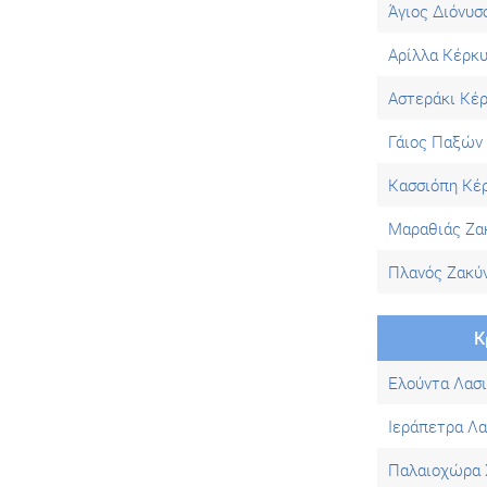
Άγιος Διόνυσ
Ρώμη
Σόφια
Αρίλλα Κέρκ
Στοκχόλμη
Αστεράκι Κέ
Γάιος Παξών
Κασσιόπη Κέ
Μαραθιάς Ζα
Πλανός Ζακύ
Κ
Ελούντα Λασι
Ιεράπετρα Λα
Παλαιοχώρα 