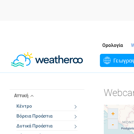
Ορολογία
W
Γεωγρα
Webca
Αττική
Κέντρο
+
Βόρεια Προάστια
-
Δυτικά Προάστια