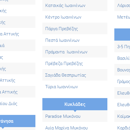
Κατσικάς Ιωαννίνων
Λάρισ
ικής
Κέντρο Ιωαννίνων
Μετέω
κής
Πάργα Πρεβέζης
α Αττικής
Πεστά Ιωαννίνων
ιά
3-5 Πη
Πράμαντα Ιωαννίνων
ας
Βασιλ
Πρέβεζα Πρεβέζης
κής
Βουνο
Σαγιάδα Θεσπρωτίας
Αττικής
Γράμο
Τύρια Ιωαννίνων
α Αττικής
Ελευθ
ίου Διός
Κυκλάδες
Ελευθ
Paradise Μυκόνου
Καϊμα
τάνησα
Αγία Μαρίνα Μυκόνου
Καρδι