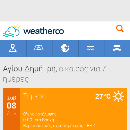
Γεωγραφικά
Γήπεδα
Προορισ
Αγίου Δημήτρη
, ο καιρός για 7
ημέρες
Σήμερα
27°C
Σαβ
08
Αυγ
0% νεφοκάλυψης
0.00 mm Βροχή
Βορειοδυτικός σχεδόν μέτριος - BF 4