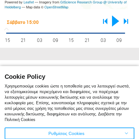
Powered by
Leaflet
— Imagery from
GIScience Research Group @ University of
Heidelberg
— Map data ©
OpenStreetMap
15
21
03
09
15
21
03
09
Κλιματικές συνθήκες
max C°
13
14
16
19
24
29
32
31
28
23
19
15
Cookie Policy
min C°
7
7
9
12
16
20
23
23
20
16
12
9
Χρησιμοποιούμε cookies ώστε η τοποθεσία μας να λειτουργεί σωστά,
να εξατομικεύουμε περιεχόμενο και διαφημίσεις, να παρέχουμε
λειτουργίες μέσων κοινωνικής δικτύωσης και να αναλύουμε την
κυκλοφορία μας. Επίσης, κοινοποιούμε πληροφορίες σχετικά με την
Η κλιματική αναφορά δείχνει τη μηνιαία μέση θερμοκρασία. Η κόκκινη
από μέρους σας χρήση της τοποθεσίας μας στους συνεργάτες μέσων
γραμμή είναι η μέση μέγιστη θερμοκρασία, ενώ η μπλε γραμμή είναι η
κοινωνικής δικτύωσης, διαφημίσεων και ανάλυσης. Διαβάστε την
μέση ελάχιστη θερμοκρασία. Η μπλε στήλες δείχνουν τον μέσο όρο
Πολιτική Cookies
ημερών/μήνα με βροχόπτωση. Για το τελευταίο εικοσιτετράωρο μέρα
βροχόπτωσης θεωρείται όταν η βροχή είναι πάνω από ένα χιλιοστό.
Τα στατιστικά στοιχεία του κλίματος βασίζονται σε δεδομένα του
Ρυθμίσεις Cookies
καιρού για την τελευταία δεκαετία.