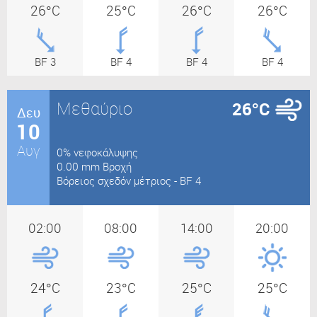
26°C
25°C
26°C
26°C
BF 3
BF 4
BF 4
BF 4
Μεθαύριο
26°C
Δευ
10
Αυγ
0% νεφοκάλυψης
0.00 mm Βροχή
Βόρειος σχεδόν μέτριος - BF 4
02:00
08:00
14:00
20:00
24°C
23°C
25°C
25°C