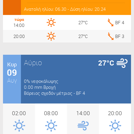
Ανατολή ηλίου: 06.30 - Δύση ηλίου: 20.24
τώρα
27°C
BF 4
14:00
20:00
27°C
BF 3
Αύριο
27°C
Κυρ
09
Αυγ
0% νεφοκάλυψης
0.00 mm Βροχή
Βόρειος σχεδόν μέτριος - BF 4
02:00
08:00
14:00
20:00