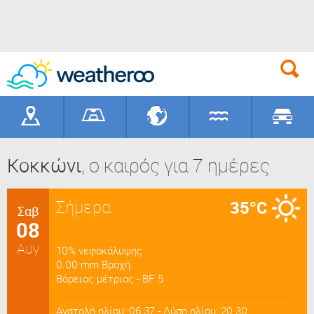
Γεωγραφικά
Γήπεδα
Προορισ
Κοκκώνι
, ο καιρός για 7 ημέρες
Σήμερα
35°C
Σαβ
08
Αυγ
10% νεφοκάλυψης
0.00 mm Βροχή
Βόρειος μέτριος - BF 5
Ανατολή ηλίου: 06.37 - Δύση ηλίου: 20.30