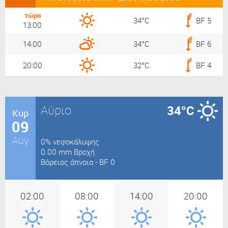
τώρα
34°C
BF 5
13:00
14:00
34°C
BF 6
20:00
32°C
BF 4
Αύριο
34°C
Κυρ
09
Αυγ
0% νεφοκάλυψης
0.00 mm Βροχή
Βόρειος άπνοια - BF 0
02:00
08:00
14:00
20:00