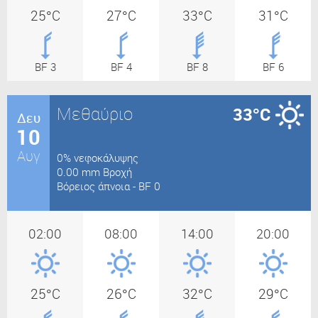
25°C
27°C
33°C
31°C
BF 3
BF 4
BF 8
BF 6
Μεθαύριο
33°C
Δευ
10
Αυγ
0% νεφοκάλυψης
0.00 mm Βροχή
Βόρειος άπνοια - BF 0
02:00
08:00
14:00
20:00
25°C
26°C
32°C
29°C