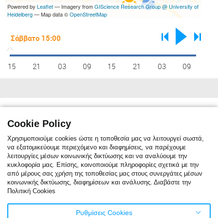
Powered by
Leaflet
— Imagery from
GIScience Research Group @ University of
Heidelberg
— Map data ©
OpenStreetMap
15
21
03
09
15
21
03
09
Κλιματικές συνθήκες
max C°
13
14
16
19
24
29
32
31
28
23
19
15
Cookie Policy
min C°
7
7
9
12
16
20
23
23
20
16
12
9
Χρησιμοποιούμε cookies ώστε η τοποθεσία μας να λειτουργεί σωστά,
να εξατομικεύουμε περιεχόμενο και διαφημίσεις, να παρέχουμε
λειτουργίες μέσων κοινωνικής δικτύωσης και να αναλύουμε την
κυκλοφορία μας. Επίσης, κοινοποιούμε πληροφορίες σχετικά με την
Η κλιματική αναφορά δείχνει τη μηνιαία μέση θερμοκρασία. Η κόκκινη
από μέρους σας χρήση της τοποθεσίας μας στους συνεργάτες μέσων
γραμμή είναι η μέση μέγιστη θερμοκρασία, ενώ η μπλε γραμμή είναι η
κοινωνικής δικτύωσης, διαφημίσεων και ανάλυσης. Διαβάστε την
μέση ελάχιστη θερμοκρασία. Η μπλε στήλες δείχνουν τον μέσο όρο
Πολιτική Cookies
ημερών/μήνα με βροχόπτωση. Για το τελευταίο εικοσιτετράωρο μέρα
βροχόπτωσης θεωρείται όταν η βροχή είναι πάνω από ένα χιλιοστό.
Τα στατιστικά στοιχεία του κλίματος βασίζονται σε δεδομένα του
Ρυθμίσεις Cookies
καιρού για την τελευταία δεκαετία.