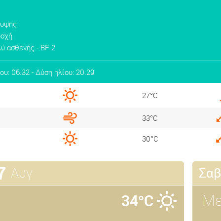
λυψης
ροχή
ύ ασθενής - BF 2
ου: 06.32 - Δύση ηλίου: 20.29
27°C
33°C
30°C
7
Αυγ
Σαβ
34°C
Με