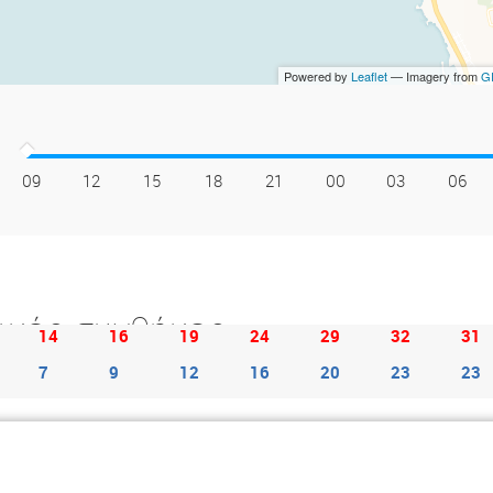
Powered by
Leaflet
— Imagery from
GI
09
12
15
18
21
00
03
06
ικές συνθήκες
14
16
19
24
29
32
31
7
9
12
16
20
23
23
φορά δείχνει τη μηνιαία μέση θερμοκρασία. Η κόκκινη γραμμή είναι η μέση μέ
 μπλε στήλες δείχνουν τον μέσο όρο ημερών/μήνα με βροχόπτωση. Για το τ