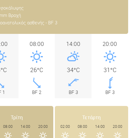
εφοκάλυψης
 mm Βροχή
οανατολικός ασθενής - BF 3
:00
08:00
14:00
20:00
5°C
26°C
34°C
31°C
F 1
BF 2
BF 3
BF 3
Τρίτη
Τετάρτη
08:00
14:00
20:00
02:00
08:00
14:00
20:00