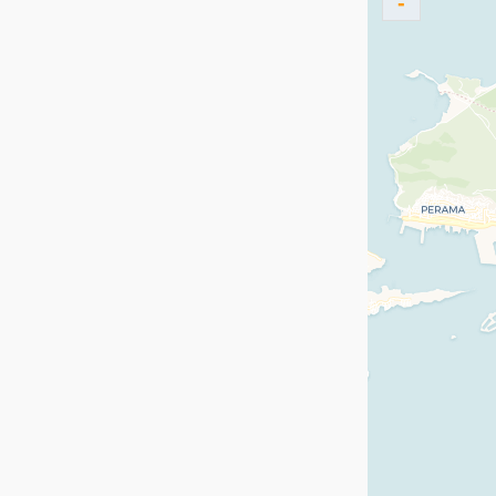
-
Ρώμη
Σόφια
Στοκχόλμη