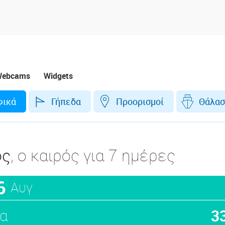
ebcams
Widgets
φικά
Γήπεδα
Προορισμοί
Θάλασ
ός
, ο καιρός για 7 ημέρες
6
Αυγ
α
3