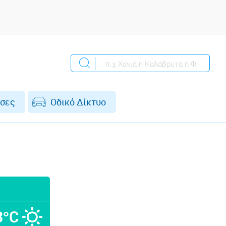
σες
Οδικό Δίκτυο
3°C