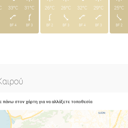
C
33°C
31°C
26°C
26°C
32°C
29°C
25°C
2
BF 4
BF 3
BF 2
BF 3
BF 4
BF 3
BF 2
Καιρού
 πάνω στον χάρτη για να αλλάξετε τοποθεσία