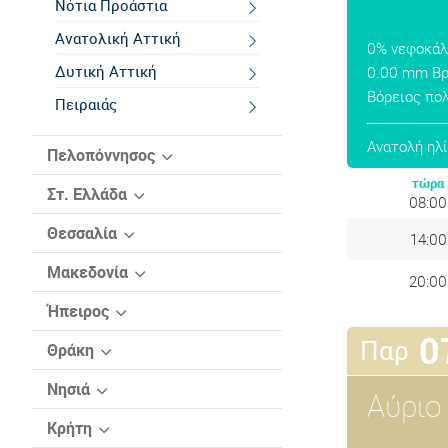
Νότια Προάστια
Ανατολική Αττική
0% νεφοκά
Δυτική Αττική
0.00 mm Β
Βόρειος πολ
Πειραιάς
Ανατολή ηλί
Πελοπόννησος
τώρα
Αργολίδα
Στ. Ελλάδα
08:00
Αρκαδία
Αιτωλοακαρνανία
Θεσσαλία
14:00
Αχαΐα
Βοιωτία
Καρδίτσα
Μακεδονία
20:00
Ηλεία
Εύβοια
Λάρισα
Γρεβενών
Ήπειρος
Κόρινθος
Ευρυτανία
Μαγνησία
0
Δράμα
Παρ
Άρτα
Θράκη
Λακωνία
Φθιώτιδα
Τρίκαλα
Ημαθία
Θεσπρωτία
Έβρος
Νησιά
Μεσσηνία
Φωκίδα
Αύριο
Καβάλα
Ιωάννινα
Ροδόπη
Βόρειο Αιγαίο
Κρήτη
Καστοριά
Πρέβεζα