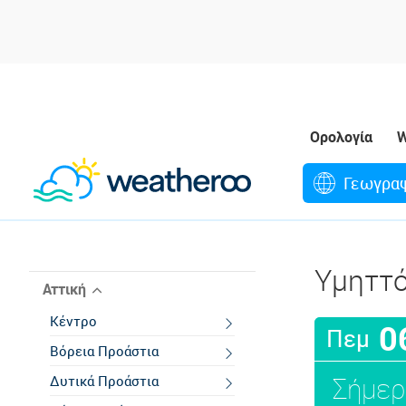
Ορολογία
W
Γεωγρα
Υμηττ
Αττική
Κέντρο
0
Πεμ
Βόρεια Προάστια
Σήμερ
Δυτικά Προάστια