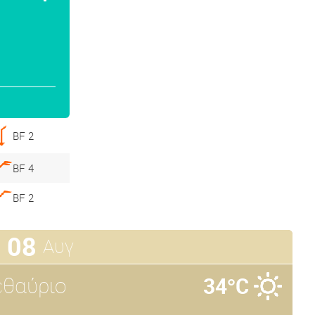
BF 2
BF 4
BF 2
08
Αυγ
θαύριο
34°C