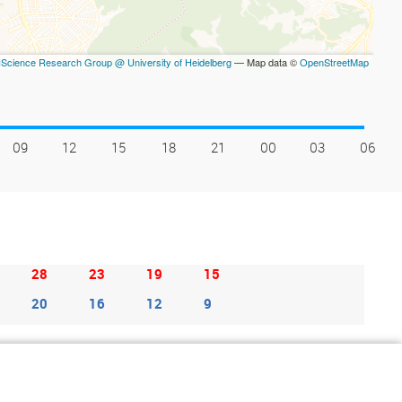
Science Research Group @ University of Heidelberg
— Map data ©
OpenStreetMap
09
12
15
18
21
00
03
06
28
23
19
15
20
16
12
9
γιστη θερμοκρασία, ενώ η μπλε γραμμή είναι η μέση ελάχιστη
ελευταίο εικοσιτετράωρο μέρα βροχόπτωσης θεωρείται όταν η βροχή