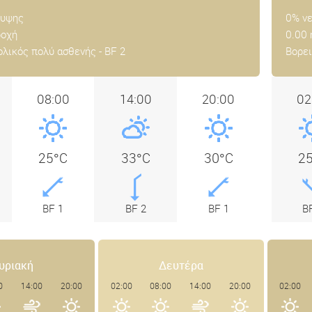
λυψης
0% ν
ροχή
0.00
λικός πολύ ασθενής - BF 2
Βορει
08:00
14:00
20:00
02
25°C
33°C
30°C
2
BF 1
BF 2
BF 1
B
υριακή
Δευτέρα
0
14:00
20:00
02:00
08:00
14:00
20:00
02:00