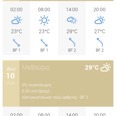
02:00
08:00
14:00
20:00
23°C
23°C
29°C
27°C
BF 1
BF 1
BF 2
BF 2
Μεθαύριο
29°C
Δευ
10
Αυγ
0% νεφοκάλυψης
0.00 mm Βροχή
Nοτιοανατολικός πολύ ασθενής - BF 2
02:00
08:00
14:00
20:00