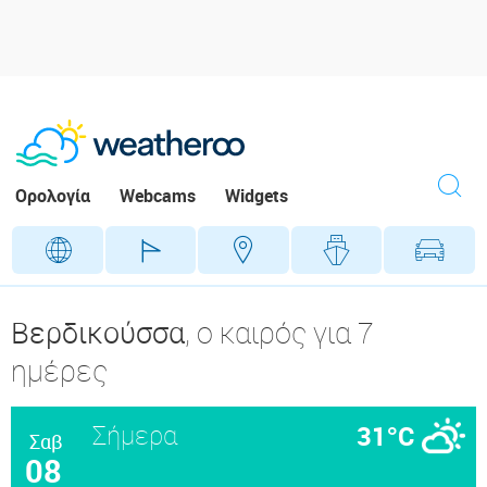
Ορολογία
Webcams
Widgets
Γεωγραφικά
Γήπεδα
Προορ
Βερδικούσσα
, ο καιρός για 7
ημέρες
Σήμερα
31°C
Σαβ
08