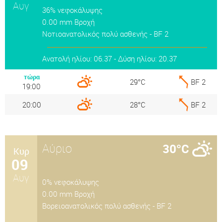
Αυγ
36% νεφοκάλυψης
0.00 mm Βροχή
Nοτιοανατολικός πολύ ασθενής - BF 2
Ανατολή ηλίου: 06.37 - Δύση ηλίου: 20.37
τώρα
29°C
BF 2
19:00
20:00
28°C
BF 2
Αύριο
30°C
Κυρ
09
Αυγ
0% νεφοκάλυψης
0.00 mm Βροχή
Βορειοανατολικός πολύ ασθενής - BF 2