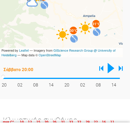
31°C
30°C
Powered by
Leaflet
— Imagery from
GIScience Research Group @ University of
Heidelberg
— Map data ©
OpenStreetMap
20
02
08
14
20
02
08
14
Κλιματικές συνθήκες
max C°
10
12
15
20
26
31
33
32
29
22
16
11