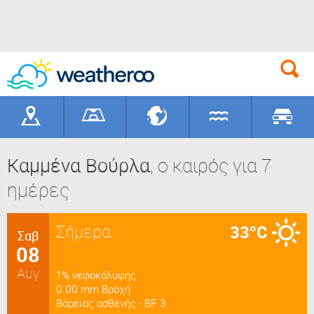
Γεωγραφικά
Γήπεδα
Προορισ
Καμμένα Βούρλα
, ο καιρός για 7
ημέρες
Σήμερα
33°C
Σαβ
08
Αυγ
1% νεφοκάλυψης
0.00 mm Βροχή
Βόρειος ασθενής - BF 3