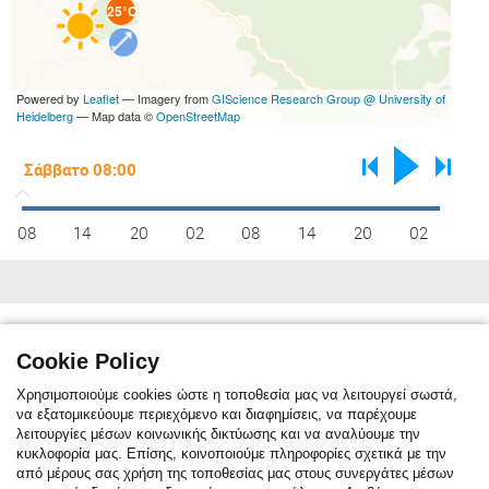
25°C
Powered by
Leaflet
— Imagery from
GIScience Research Group @ University of
Heidelberg
— Map data ©
OpenStreetMap
08
14
20
02
08
14
20
02
Κλιματικές συνθήκες
max C°
10
12
15
20
26
31
33
32
29
22
16
11
Cookie Policy
min C°
1
2
3
6
11
15
18
17
14
10
6
2
Χρησιμοποιούμε cookies ώστε η τοποθεσία μας να λειτουργεί σωστά,
να εξατομικεύουμε περιεχόμενο και διαφημίσεις, να παρέχουμε
λειτουργίες μέσων κοινωνικής δικτύωσης και να αναλύουμε την
κυκλοφορία μας. Επίσης, κοινοποιούμε πληροφορίες σχετικά με την
Η κλιματική αναφορά δείχνει τη μηνιαία μέση θερμοκρασία. Η κόκκινη
από μέρους σας χρήση της τοποθεσίας μας στους συνεργάτες μέσων
γραμμή είναι η μέση μέγιστη θερμοκρασία, ενώ η μπλε γραμμή είναι η