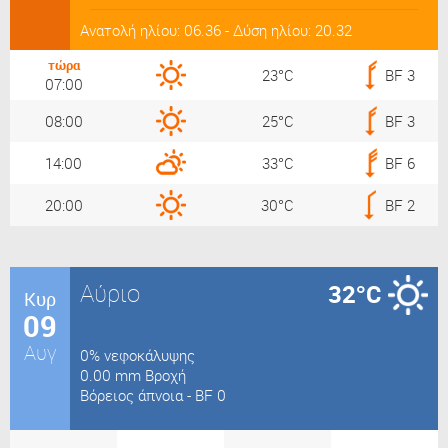
Ανατολή ηλίου: 06.36 - Δύση ηλίου: 20.32
τώρα
23°C
BF 3
07:00
08:00
25°C
BF 3
14:00
33°C
BF 6
20:00
30°C
BF 2
Αύριο
32°C
Κυρ
09
Αυγ
0% νεφοκάλυψης
0.00 mm Βροχή
Βόρειος άπνοια - BF 0