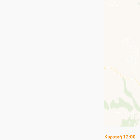
Σόφια
Στοκχόλμη