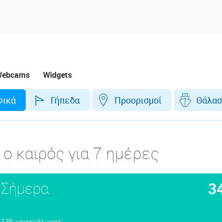
ebcams
Widgets
φικά
Γήπεδα
Προορισμοί
Θάλασ
, ο καιρός για 7 ημέρες
Σήμερα
3
13% νεφοκάλυψης