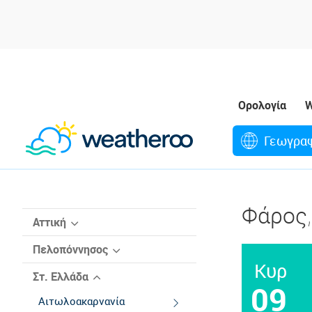
Ορολογία
W
Γεωγρα
Φάρος
Αττική
Κέντρο
Πελοπόννησος
Κυρ
Βόρεια Προάστια
Αργολίδα
Στ. Ελλάδα
09
Δυτικά Προάστια
Αρκαδία
Αιτωλοακαρνανία