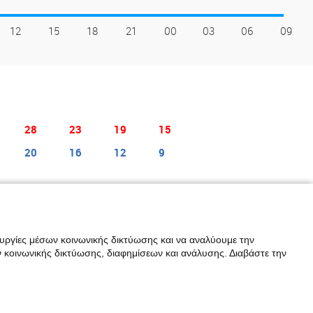
12
15
18
21
00
03
06
09
28
23
19
15
20
16
12
9
γιστη θερμοκρασία, ενώ η μπλε γραμμή είναι η μέση ελάχιστη
ελευταίο εικοσιτετράωρο μέρα βροχόπτωσης θεωρείται όταν η βροχή
ουργίες μέσων κοινωνικής δικτύωσης και να αναλύουμε την
ου καιρού για την τελευταία δεκαετία.
 κοινωνικής δικτύωσης, διαφημίσεων και ανάλυσης. Διαβάστε την