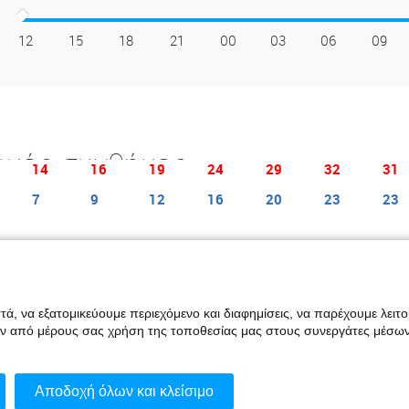
12
15
18
21
00
03
06
09
ικές συνθήκες
14
16
19
24
29
32
31
7
9
12
16
20
23
23
φορά δείχνει τη μηνιαία μέση θερμοκρασία. Η κόκκινη γραμμή είναι η μέση μέ
 μπλε στήλες δείχνουν τον μέσο όρο ημερών/μήνα με βροχόπτωση. Για το τ
ά, να εξατομικεύουμε περιεχόμενο και διαφημίσεις, να παρέχουμε λειτ
ένα χιλιοστό. Τα στατιστικά στοιχεία του κλίματος βασίζονται σε δεδομένα τ
ην από μέρους σας χρήση της τοποθεσίας μας στους συνεργάτες μέσων
Αποδοχή όλων και κλείσιμο