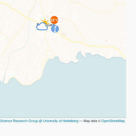
32°C
Science Research Group @ University of Heidelberg
— Map data ©
OpenStreetMap