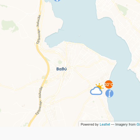
32°C
Powered by
Leaflet
— Imagery from
GI