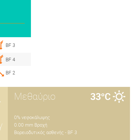
BF 3
BF 4
BF 2
Μεθαύριο
33°C
ι
1
0% νεφοκάλυψης
γ
0.00 mm Βροχή
Βορειοδυτικός ασθενής - BF 3