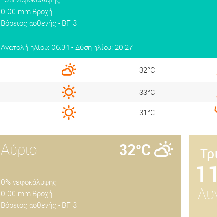
0.00 mm Βροχή
Βόρειος ασθενής - BF 3
Ανατολή ηλίου: 06.34 - Δύση ηλίου: 20.27
32°C
33°C
31°C
Αύριο
32°C
Τρ
1
0% νεφοκάλυψης
Αυ
0.00 mm Βροχή
Βόρειος ασθενής - BF 3