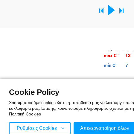
Κλιματ
max C°
13
min C°
7
Cookie Policy
Η κλιματική ανα
θερμοκρασία. Η
Χρησιμοποιούμε cookies ώστε η τοποθεσία μας να λειτουργεί σωστ
είναι πάνω από 
κυκλοφορία μας. Επίσης, κοινοποιούμε πληροφορίες σχετικά με τ
Πολιτική Cookies
Ρυθμίσεις Cookies
Απενεργοποίηση όλων