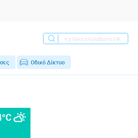
σες
Οδικό Δίκτυο
4°C