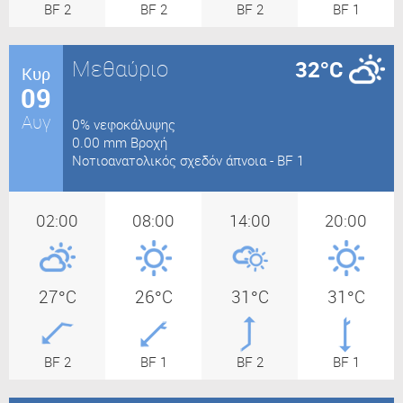
BF 2
BF 2
BF 2
BF 1
Μεθαύριο
32°C
Κυρ
09
Αυγ
0% νεφοκάλυψης
0.00 mm Βροχή
Nοτιοανατολικός σχεδόν άπνοια - BF 1
02:00
08:00
14:00
20:00
27°C
26°C
31°C
31°C
BF 2
BF 1
BF 2
BF 1