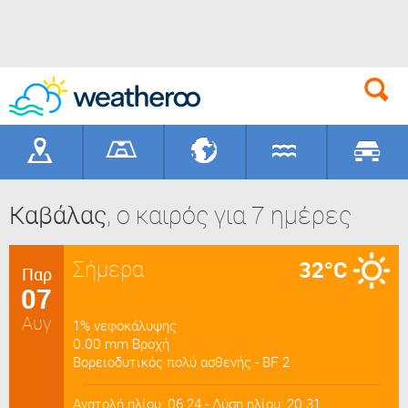
Γεωγραφικά
Γήπεδα
Προορισ
Καβάλας
, ο καιρός για 7 ημέρες
Σήμερα
32°C
Παρ
07
Αυγ
1% νεφοκάλυψης
0.00 mm Βροχή
Βορειοδυτικός πολύ ασθενής - BF 2
Ανατολή ηλίου: 06.24 - Δύση ηλίου: 20.31