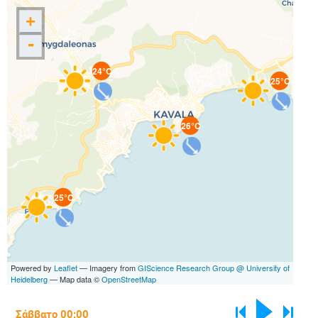
+
-
24°C
25°C
26°C
25°C
Powered by
Leaflet
— Imagery from
GIScience Research Group @ University of
Heidelberg
— Map data ©
OpenStreetMap