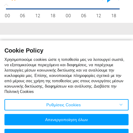
00
06
12
18
00
06
12
18
Κλιματικές συνθήκες
max C°
10
12
15
20
26
31
33
32
29
22
16
11
Cookie Policy
min C°
1
2
3
6
11
15
18
17
14
10
6
2
Χρησιμοποιούμε cookies ώστε η τοποθεσία μας να λειτουργεί σωστά,
να εξατομικεύουμε περιεχόμενο και διαφημίσεις, να παρέχουμε
λειτουργίες μέσων κοινωνικής δικτύωσης και να αναλύουμε την
κυκλοφορία μας. Επίσης, κοινοποιούμε πληροφορίες σχετικά με την
Η κλιματική αναφορά δείχνει τη μηνιαία μέση θερμοκρασία. Η κόκκινη
από μέρους σας χρήση της τοποθεσίας μας στους συνεργάτες μέσων
γραμμή είναι η μέση μέγιστη θερμοκρασία, ενώ η μπλε γραμμή είναι η
κοινωνικής δικτύωσης, διαφημίσεων και ανάλυσης. Διαβάστε την
μέση ελάχιστη θερμοκρασία. Η μπλε στήλες δείχνουν τον μέσο όρο
Πολιτική Cookies
ημερών/μήνα με βροχόπτωση. Για το τελευταίο εικοσιτετράωρο μέρα
βροχόπτωσης θεωρείται όταν η βροχή είναι πάνω από ένα χιλιοστό.
Τα στατιστικά στοιχεία του κλίματος βασίζονται σε δεδομένα του
Ρυθμίσεις Cookies
καιρού για την τελευταία δεκαετία.
Απενεργοποίηση όλων