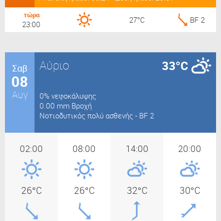
τώρα
27°C
BF 2
23:00
Αύριο
33°C
Σαβ
08
Αυγ
0% νεφοκάλυψης
0.00 mm Βροχή
Νοτιοδυτικός πολύ ασθενής - BF 2
02:00
08:00
14:00
20:00
26°C
26°C
32°C
30°C