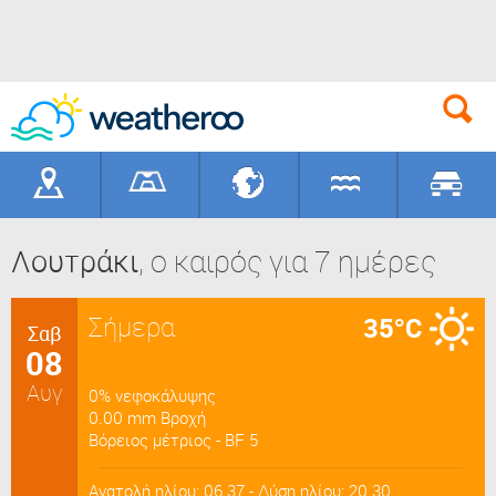
Γεωγραφικά
Γήπεδα
Προορισ
Λουτράκι
, ο καιρός για 7 ημέρες
Σήμερα
35°C
Σαβ
08
Αυγ
0% νεφοκάλυψης
0.00 mm Βροχή
Βόρειος μέτριος - BF 5
Ανατολή ηλίου: 06.37 - Δύση ηλίου: 20.30