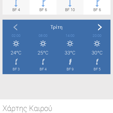
BF 4
BF 6
BF 10
BF 6
Τρίτη
02:00
08:00
14:00
20:00
24°C
25°C
33°C
30°C
BF 3
BF 4
BF 9
BF 5
Χάρτης Καιρού