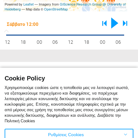
33°C
33°C
Powered by
Leaflet
— Imagery from
GIScience Research Group @ University of
Heidelberg
— Map data ©
OpenStreetMap
12
18
00
06
12
18
00
06
Κλιματικές συνθήκες
max C°
13
14
16
19
24
29
32
31
28
23
19
15
Cookie Policy
min C°
7
7
9
12
16
20
23
23
20
16
12
9
Χρησιμοποιούμε cookies ώστε η τοποθεσία μας να λειτουργεί σωστά,
να εξατομικεύουμε περιεχόμενο και διαφημίσεις, να παρέχουμε
λειτουργίες μέσων κοινωνικής δικτύωσης και να αναλύουμε την
κυκλοφορία μας. Επίσης, κοινοποιούμε πληροφορίες σχετικά με την
Η κλιματική αναφορά δείχνει τη μηνιαία μέση θερμοκρασία. Η κόκκινη
από μέρους σας χρήση της τοποθεσίας μας στους συνεργάτες μέσων
γραμμή είναι η μέση μέγιστη θερμοκρασία, ενώ η μπλε γραμμή είναι η
κοινωνικής δικτύωσης, διαφημίσεων και ανάλυσης. Διαβάστε την
μέση ελάχιστη θερμοκρασία. Η μπλε στήλες δείχνουν τον μέσο όρο
Πολιτική Cookies
ημερών/μήνα με βροχόπτωση. Για το τελευταίο εικοσιτετράωρο μέρα
βροχόπτωσης θεωρείται όταν η βροχή είναι πάνω από ένα χιλιοστό.
Τα στατιστικά στοιχεία του κλίματος βασίζονται σε δεδομένα του
Ρυθμίσεις Cookies
καιρού για την τελευταία δεκαετία.