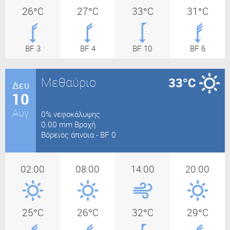
26°C
27°C
33°C
31°C
BF 3
BF 4
BF 10
BF 6
Μεθαύριο
33°C
Δευ
10
Αυγ
0% νεφοκάλυψης
0.00 mm Βροχή
Βόρειος άπνοια - BF 0
02:00
08:00
14:00
20:00
25°C
26°C
32°C
29°C