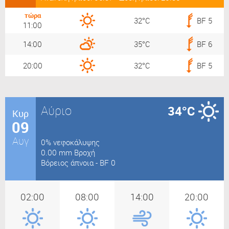
τώρα
32°C
BF 5
11:00
14:00
35°C
BF 6
20:00
32°C
BF 5
Αύριο
34°C
Κυρ
09
Αυγ
0% νεφοκάλυψης
0.00 mm Βροχή
Βόρειος άπνοια - BF 0
02:00
08:00
14:00
20:00