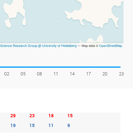
Science Research Group @ University of Heidelberg
— Map data ©
OpenStreetMap
02
05
08
11
14
17
20
23
29
23
18
15
19
15
11
9