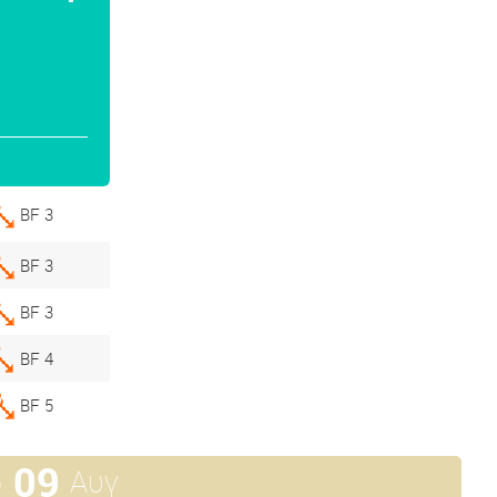
BF 3
BF 3
BF 3
BF 4
BF 5
09
Αυγ
ρ