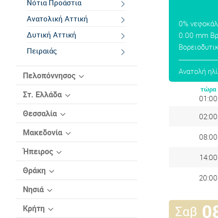
Νότια Προάστια
Ανατολική Αττική
0% νεφοκά
Δυτική Αττική
0.00 mm Β
Βορειοδυτικ
Πειραιάς
Ανατολή ηλί
Πελοπόννησος
τώρα
Αργολίδα
Στ. Ελλάδα
01:00
Αρκαδία
Αιτωλοακαρνανία
Θεσσαλία
02:00
Αχαΐα
Βοιωτία
Καρδίτσα
Μακεδονία
08:00
Ηλεία
Εύβοια
Λάρισα
Γρεβενών
Ήπειρος
Κόρινθος
14:00
Ευρυτανία
Μαγνησία
Δράμα
Άρτα
Θράκη
Λακωνία
Φθιώτιδα
20:00
Τρίκαλα
Ημαθία
Θεσπρωτία
Έβρος
Νησιά
Μεσσηνία
Φωκίδα
Καβάλα
Ιωάννινα
Ροδόπη
0
Βόρειο Αιγαίο
Κρήτη
Σαβ
Καστοριά
Πρέβεζα