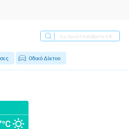
σες
Οδικό Δίκτυο
7°C