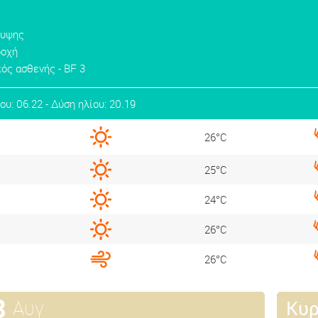
λυψης
ροχή
ός ασθενής - BF 3
ου: 06.22 - Δύση ηλίου: 20.19
26°C
25°C
24°C
26°C
26°C
8
Αυγ
Κυ