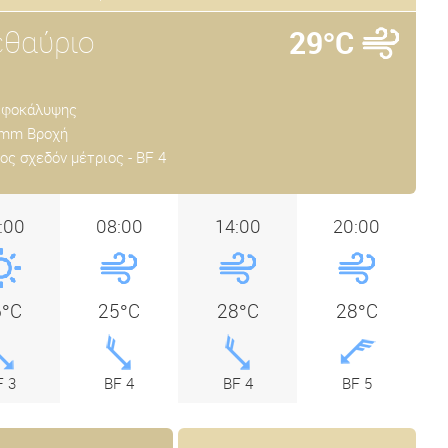
θαύριο
29°C
εφοκάλυψης
 mm Βροχή
ος σχεδόν μέτριος - BF 4
:00
08:00
14:00
20:00
6°C
25°C
28°C
28°C
F 3
BF 4
BF 4
BF 5