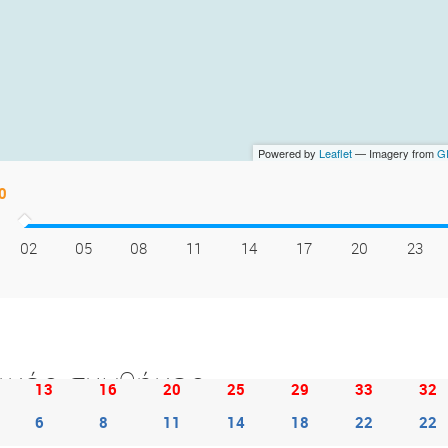
Powered by
Leaflet
— Imagery from
GI
02
05
08
11
14
17
20
23
ικές συνθήκες
13
16
20
25
29
33
32
6
8
11
14
18
22
22