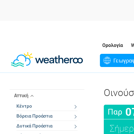
Ορολογία
W
Γεωγρα
Οινού
Αττική
Κέντρο
0
Παρ
Βόρεια Προάστια
Σήμερ
Δυτικά Προάστια