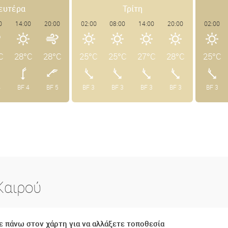
ευτέρα
Τρίτη
0
14:00
20:00
02:00
08:00
14:00
20:00
02:00
C
28°C
28°C
25°C
25°C
27°C
28°C
25°C
4
BF 4
BF 5
BF 3
BF 3
BF 3
BF 3
BF 3
Καιρού
 πάνω στον χάρτη για να αλλάξετε τοποθεσία