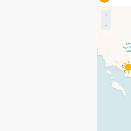
Ρώμη
Σόφια
+
Στοκχόλμη
-