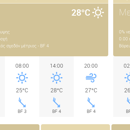
28°C
Με
λυψης
0% ν
ροχή
0.00
ός σχεδόν μέτριος - BF 4
Βόρει
08:00
14:00
20:00
02
25°C
28°C
27°C
2
BF 3
BF 4
BF 4
B