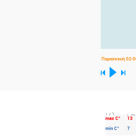
Κλιματ
max C°
13
min C°
7