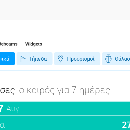
ebcams
Widgets
φικά
Γήπεδα
Προορισμοί
Θάλασ
σσες
, ο καιρός για 7 ημέρες
7
Αυγ
α
2