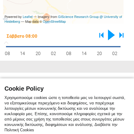
Powered by
Leaflet
— Imagery from
GIScience Research Group @ University of
23°C
Heidelberg
— Map data ©
OpenStreetMap
08
14
20
02
08
14
20
02
Κλιματικές συνθήκες
max C°
10
12
15
20
26
31
33
32
29
22
16
11
Cookie Policy
min C°
1
2
3
6
11
15
18
17
14
10
6
2
Χρησιμοποιούμε cookies ώστε η τοποθεσία μας να λειτουργεί σωστά,
να εξατομικεύουμε περιεχόμενο και διαφημίσεις, να παρέχουμε
λειτουργίες μέσων κοινωνικής δικτύωσης και να αναλύουμε την
κυκλοφορία μας. Επίσης, κοινοποιούμε πληροφορίες σχετικά με την
Η κλιματική αναφορά δείχνει τη μηνιαία μέση θερμοκρασία. Η κόκκινη
από μέρους σας χρήση της τοποθεσίας μας στους συνεργάτες μέσων
γραμμή είναι η μέση μέγιστη θερμοκρασία, ενώ η μπλε γραμμή είναι η
κοινωνικής δικτύωσης, διαφημίσεων και ανάλυσης. Διαβάστε την
μέση ελάχιστη θερμοκρασία. Η μπλε στήλες δείχνουν τον μέσο όρο
Πολιτική Cookies
ημερών/μήνα με βροχόπτωση. Για το τελευταίο εικοσιτετράωρο μέρα