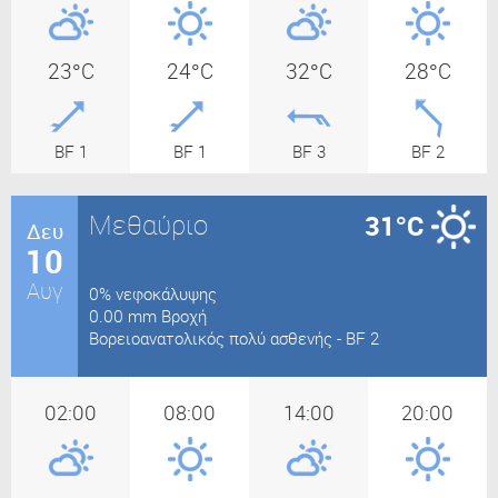
23°C
24°C
32°C
28°C
BF 1
BF 1
BF 3
BF 2
Μεθαύριο
31°C
Δευ
10
Αυγ
0% νεφοκάλυψης
0.00 mm Βροχή
Βορειοανατολικός πολύ ασθενής - BF 2
02:00
08:00
14:00
20:00