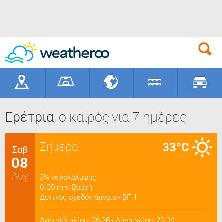
Γεωγραφικά
Γήπεδα
Προορισ
Ερέτρια
, ο καιρός για 7 ημέρες
Σήμερα
33°C
Σαβ
08
Αυγ
3% νεφοκάλυψης
0.00 mm Βροχή
Δυτικός σχεδόν άπνοια - BF 1
Ανατολή ηλίου: 06.36 - Δύση ηλίου: 20.34