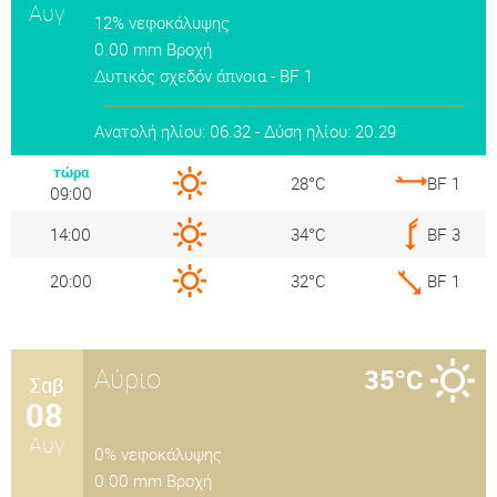
Αυγ
12% νεφοκάλυψης
0.00 mm Βροχή
Δυτικός σχεδόν άπνοια - BF 1
Ανατολή ηλίου: 06.32 - Δύση ηλίου: 20.29
τώρα
28°C
BF 1
09:00
14:00
34°C
BF 3
20:00
32°C
BF 1
Αύριο
35°C
Σαβ
08
Αυγ
0% νεφοκάλυψης
0.00 mm Βροχή