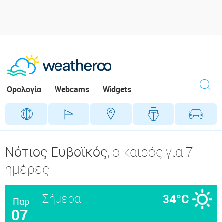
Ορολογία
Webcams
Widgets
Γεωγραφικά
Γήπεδα
Προορ
Νότιος Ευβοϊκός
, ο καιρός για 7
ημέρες
Σήμερα
34°C
Παρ
07