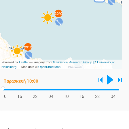
30°C
29°C
Powered by
Leaflet
— Imagery from
GIScience Research Group @ University of
Heidelberg
— Map data ©
OpenStreetMap
10
16
22
04
10
16
22
04