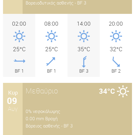
Βορειοδυτικός ασθενής - BF 3
02:00
08:00
14:00
20:00
25°C
25°C
35°C
32°C
BF 1
BF 1
BF 3
BF 2
Μεθαύριο
34°C
Κυρ
09
Αυγ
0% νεφοκάλυψης
0.00 mm Βροχή
Βόρειος ασθενής - BF 3