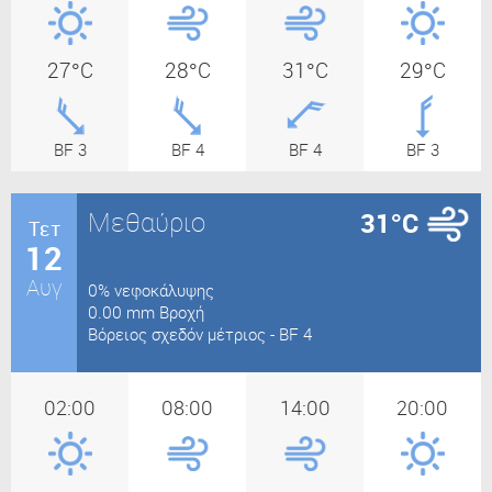
27°C
28°C
31°C
29°C
BF 3
BF 4
BF 4
BF 3
Μεθαύριο
31°C
Τετ
12
Αυγ
0% νεφοκάλυψης
0.00 mm Βροχή
Βόρειος σχεδόν μέτριος - BF 4
02:00
08:00
14:00
20:00