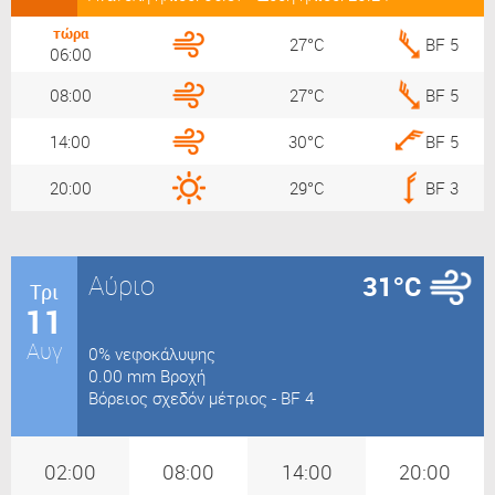
τώρα
27°C
BF 5
06:00
08:00
27°C
BF 5
14:00
30°C
BF 5
20:00
29°C
BF 3
Αύριο
31°C
Τρι
11
Αυγ
0% νεφοκάλυψης
0.00 mm Βροχή
Βόρειος σχεδόν μέτριος - BF 4
02:00
08:00
14:00
20:00