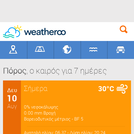
Γεωγραφικά
Γήπεδα
Προορισ
Πόρος
, ο καιρός για 7 ημέρες
Σήμερα
30°C
Δευ
10
Αυγ
0% νεφοκάλυψης
0.00 mm Βροχή
Βορειοδυτικός μέτριος - BF 5
Ανατολή ηλίου: 06.37 - Δύση ηλίου: 20.24