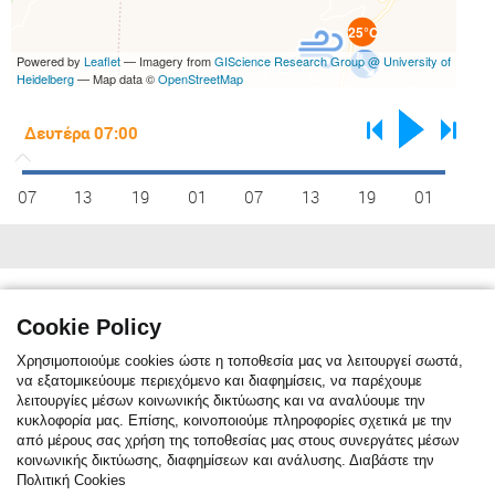
25°C
Powered by
Leaflet
— Imagery from
GIScience Research Group @ University of
Heidelberg
— Map data ©
OpenStreetMap
07
13
19
01
07
13
19
01
Κλιματικές συνθήκες
max C°
13
14
16
19
24
29
32
31
28
23
19
15
Cookie Policy
min C°
7
7
9
12
16
20
23
23
20
16
12
9
Χρησιμοποιούμε cookies ώστε η τοποθεσία μας να λειτουργεί σωστά,
να εξατομικεύουμε περιεχόμενο και διαφημίσεις, να παρέχουμε
λειτουργίες μέσων κοινωνικής δικτύωσης και να αναλύουμε την
κυκλοφορία μας. Επίσης, κοινοποιούμε πληροφορίες σχετικά με την
Η κλιματική αναφορά δείχνει τη μηνιαία μέση θερμοκρασία. Η κόκκινη
από μέρους σας χρήση της τοποθεσίας μας στους συνεργάτες μέσων
γραμμή είναι η μέση μέγιστη θερμοκρασία, ενώ η μπλε γραμμή είναι η
κοινωνικής δικτύωσης, διαφημίσεων και ανάλυσης. Διαβάστε την
μέση ελάχιστη θερμοκρασία. Η μπλε στήλες δείχνουν τον μέσο όρο
Πολιτική Cookies
ημερών/μήνα με βροχόπτωση. Για το τελευταίο εικοσιτετράωρο μέρα