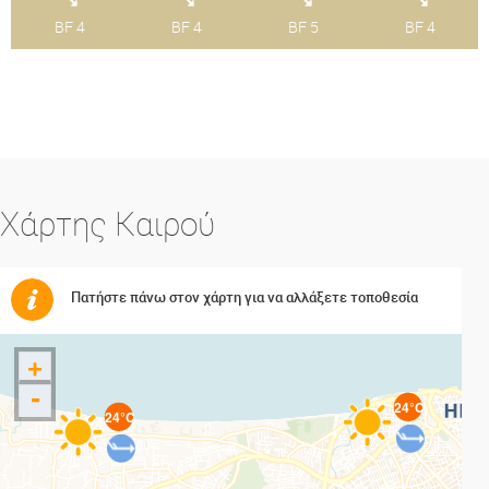
BF 4
BF 4
BF 5
BF 4
Χάρτης Καιρού
Πατήστε πάνω στον χάρτη για να αλλάξετε τοποθεσία
+
-
24°C
24°C