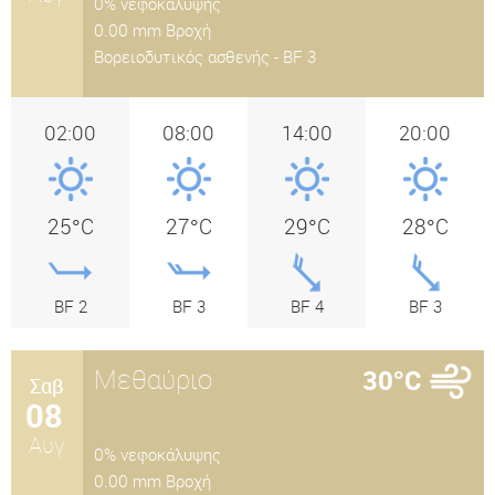
0% νεφοκάλυψης
0.00 mm Βροχή
Βορειοδυτικός ασθενής - BF 3
02:00
08:00
14:00
20:00
25°C
27°C
29°C
28°C
BF 2
BF 3
BF 4
BF 3
Μεθαύριο
30°C
Σαβ
08
Αυγ
0% νεφοκάλυψης
0.00 mm Βροχή