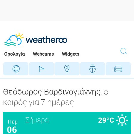
Ορολογία
Webcams
Widgets
Γεωγραφικά
Γήπεδα
Προορ
Θεόδωρος Βαρδινογιάννης
, ο
καιρός για 7 ημέρες
Σήμερα
29°C
Πεμ
06