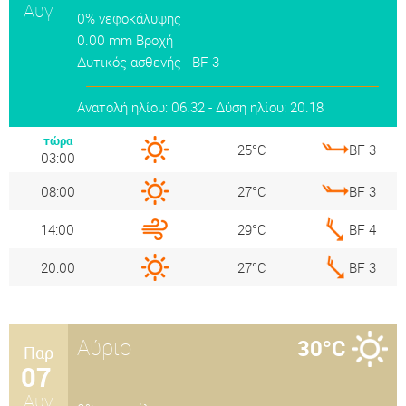
Αυγ
0% νεφοκάλυψης
0.00 mm Βροχή
Δυτικός ασθενής - BF 3
Ανατολή ηλίου: 06.32 - Δύση ηλίου: 20.18
τώρα
25°C
BF 3
03:00
08:00
27°C
BF 3
14:00
29°C
BF 4
20:00
27°C
BF 3
Αύριο
30°C
Παρ
07
Αυγ