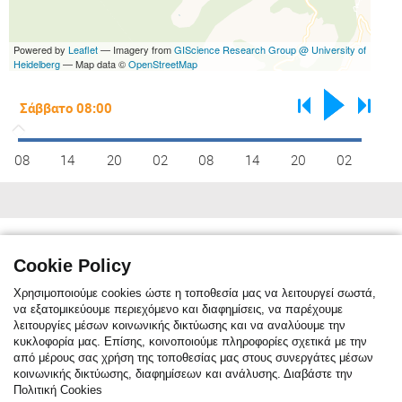
Powered by
Leaflet
— Imagery from
GIScience Research Group @ University of
Heidelberg
— Map data ©
OpenStreetMap
08
14
20
02
08
14
20
02
Κλιματικές συνθήκες
max C°
10
12
15
20
26
31
33
32
29
22
16
11
Cookie Policy
min C°
1
2
3
6
11
15
18
17
14
10
6
2
Χρησιμοποιούμε cookies ώστε η τοποθεσία μας να λειτουργεί σωστά,
να εξατομικεύουμε περιεχόμενο και διαφημίσεις, να παρέχουμε
λειτουργίες μέσων κοινωνικής δικτύωσης και να αναλύουμε την
κυκλοφορία μας. Επίσης, κοινοποιούμε πληροφορίες σχετικά με την
Η κλιματική αναφορά δείχνει τη μηνιαία μέση θερμοκρασία. Η κόκκινη
από μέρους σας χρήση της τοποθεσίας μας στους συνεργάτες μέσων
γραμμή είναι η μέση μέγιστη θερμοκρασία, ενώ η μπλε γραμμή είναι η
κοινωνικής δικτύωσης, διαφημίσεων και ανάλυσης. Διαβάστε την
μέση ελάχιστη θερμοκρασία. Η μπλε στήλες δείχνουν τον μέσο όρο
Πολιτική Cookies
ημερών/μήνα με βροχόπτωση. Για το τελευταίο εικοσιτετράωρο μέρα