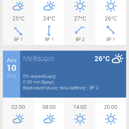
25°C
24°C
27°C
26°C
BF 1
BF 1
BF 2
BF 1
Μεθαύριο
26°C
Δευ
10
Αυγ
0% νεφοκάλυψης
0.00 mm Βροχή
Bορειοανατολικός πολύ ασθενής - BF 2
02:00
08:00
14:00
20:00