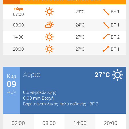
τώρα
23°C
BF 1
07:00
08:00
24°C
BF 1
14:00
27°C
BF 2
20:00
27°C
BF 1
Αύριο
27°C
Κυρ
09
Αυγ
0% νεφοκάλυψης
0.00 mm Βροχή
Bορειοανατολικός πολύ ασθενής - BF 2
02:00
08:00
14:00
20:00