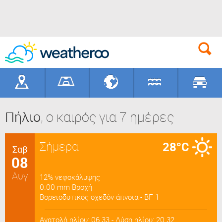
Γεωγραφικά
Γήπεδα
Προορισ
Πήλιο
, ο καιρός για 7 ημέρες
Σήμερα
28°C
Σαβ
08
Αυγ
12% νεφοκάλυψης
0.00 mm Βροχή
Βορειοδυτικός σχεδόν άπνοια - BF 1
Ανατολή ηλίου: 06.33 - Δύση ηλίου: 20.32