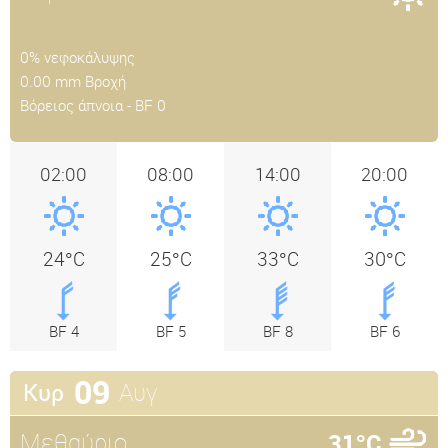
0% νεφοκάλυψης
0.00 mm Βροχή
Βόρειος άπνοια - BF 0
02:00
08:00
14:00
20:00
24°C
25°C
33°C
30°C
BF 4
BF 5
BF 8
BF 6
09
Αυγ
Κυρ
Μεθαύριο
31°C