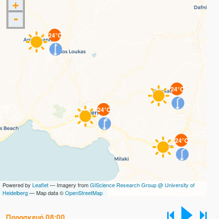
+
-
24°C
24°C
24°C
24°C
Powered by
Leaflet
— Imagery from
GIScience Research Group @ University of
Heidelberg
— Map data ©
OpenStreetMap