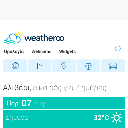
Ορολογία
Webcams
Widgets
Γεωγραφικά
Γήπεδα
Προορ
Αλιβέρι
, ο καιρός για 7 ημέρες
07
Αυγ
Παρ
Σήμερα
32°C