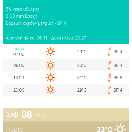
5% νεφοκάλυψης
0.00 mm Βροχή
Βόρειος σχεδόν μέτριος - BF 4
Ανατολή ηλίου: 06.31 - Δύση ηλίου: 20.27
τώρα
23°C
BF 4
07:00
08:00
25°C
BF 4
14:00
31°C
BF 8
20:00
29°C
BF 4
08
Αυγ
Σαβ
Αύριο
33°C