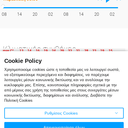
08
14
20
02
08
14
20
02
Κλιματικές συνθήκες
max C°
13
14
16
19
24
29
32
31
28
23
19
15
min C°
7
7
9
12
16
20
23
23
20
16
12
9
Cookie Policy
Χρησιμοποιούμε cookies ώστε η τοποθεσία μας να λειτουργεί σωστά,
να εξατομικεύουμε περιεχόμενο και διαφημίσεις, να παρέχουμε
λειτουργίες μέσων κοινωνικής δικτύωσης και να αναλύουμε την
Η κλιματική αναφορά δείχνει τη μηνιαία μέση θερμοκρασία. Η κόκκινη
κυκλοφορία μας. Επίσης, κοινοποιούμε πληροφορίες σχετικά με την
γραμμή είναι η μέση μέγιστη θερμοκρασία, ενώ η μπλε γραμμή είναι η
από μέρους σας χρήση της τοποθεσίας μας στους συνεργάτες μέσων
μέση ελάχιστη θερμοκρασία. Η μπλε στήλες δείχνουν τον μέσο όρο
κοινωνικής δικτύωσης, διαφημίσεων και ανάλυσης. Διαβάστε την
ημερών/μήνα με βροχόπτωση. Για το τελευταίο εικοσιτετράωρο μέρα
Πολιτική Cookies
βροχόπτωσης θεωρείται όταν η βροχή είναι πάνω από ένα χιλιοστό.
Τα στατιστικά στοιχεία του κλίματος βασίζονται σε δεδομένα του
Ρυθμίσεις Cookies
καιρού για την τελευταία δεκαετία.
Απενεργοποίηση όλων