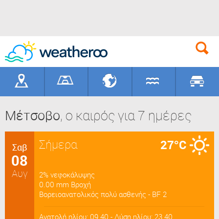
Γεωγραφικά
Γήπεδα
Προορισ
Μέτσοβο
, ο καιρός για 7 ημέρες
Σήμερα
27°C
Σαβ
08
Αυγ
2% νεφοκάλυψης
0.00 mm Βροχή
Bορειοανατολικός πολύ ασθενής - BF 2
Ανατολή ηλίου: 09.40 - Δύση ηλίου: 23.40