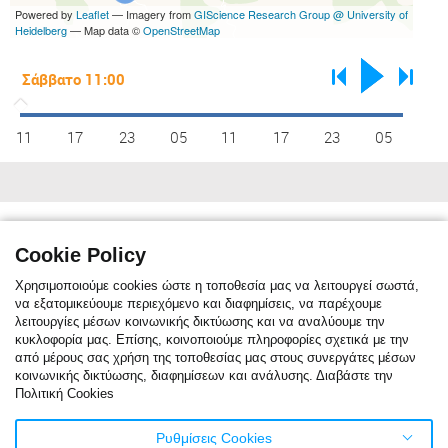
Powered by
Leaflet
— Imagery from
GIScience Research Group @ University of
Heidelberg
— Map data ©
OpenStreetMap
11
17
23
05
11
17
23
05
Κλιματικές συνθήκες
max C°
10
12
15
20
26
31
33
32
29
22
16
11
Cookie Policy
min C°
1
2
3
6
11
15
18
17
14
10
6
2
Χρησιμοποιούμε cookies ώστε η τοποθεσία μας να λειτουργεί σωστά,
να εξατομικεύουμε περιεχόμενο και διαφημίσεις, να παρέχουμε
λειτουργίες μέσων κοινωνικής δικτύωσης και να αναλύουμε την
κυκλοφορία μας. Επίσης, κοινοποιούμε πληροφορίες σχετικά με την
Η κλιματική αναφορά δείχνει τη μηνιαία μέση θερμοκρασία. Η κόκκινη
από μέρους σας χρήση της τοποθεσίας μας στους συνεργάτες μέσων
γραμμή είναι η μέση μέγιστη θερμοκρασία, ενώ η μπλε γραμμή είναι η
κοινωνικής δικτύωσης, διαφημίσεων και ανάλυσης. Διαβάστε την
μέση ελάχιστη θερμοκρασία. Η μπλε στήλες δείχνουν τον μέσο όρο
Πολιτική Cookies
ημερών/μήνα με βροχόπτωση. Για το τελευταίο εικοσιτετράωρο μέρα
βροχόπτωσης θεωρείται όταν η βροχή είναι πάνω από ένα χιλιοστό.
Τα στατιστικά στοιχεία του κλίματος βασίζονται σε δεδομένα του
Ρυθμίσεις Cookies
καιρού για την τελευταία δεκαετία.