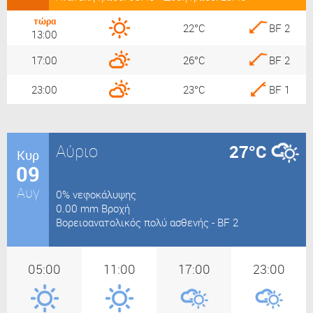
τώρα
22°C
BF 2
13:00
17:00
26°C
BF 2
23:00
23°C
BF 1
Αύριο
27°C
Κυρ
09
Αυγ
0% νεφοκάλυψης
0.00 mm Βροχή
Βορειοανατολικός πολύ ασθενής - BF 2
05:00
11:00
17:00
23:00