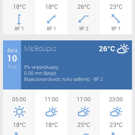
18°C
18°C
26°C
23°C
BF 1
BF 1
BF 2
BF 1
Μεθαύριο
26°C
Δευ
10
Αυγ
0% νεφοκάλυψης
0.00 mm Βροχή
Βορειοανατολικός πολύ ασθενής - BF 2
05:00
11:00
17:00
23:00
18°C
18°C
25°C
23°C