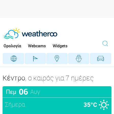
Ορολογία
Webcams
Widgets
Γεωγραφικά
Γήπεδα
Προορ
Κέντρο
, ο καιρός για 7 ημέρες
06
Αυγ
Πεμ
Σήμερα
35°C