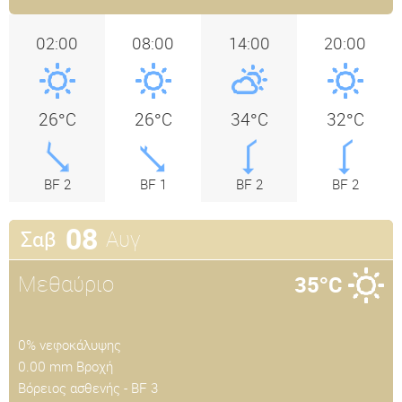
02:00
08:00
14:00
20:00
26°C
26°C
34°C
32°C
BF 2
BF 1
BF 2
BF 2
08
Αυγ
Σαβ
Μεθαύριο
35°C
0% νεφοκάλυψης
0.00 mm Βροχή
Βόρειος ασθενής - BF 3