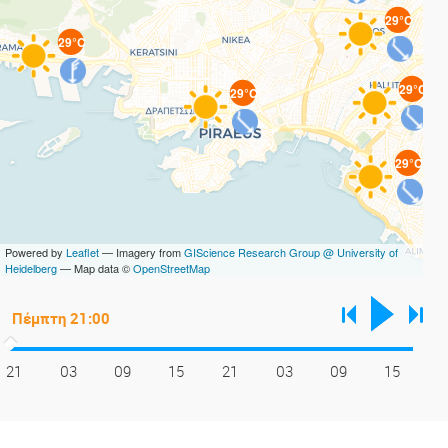
29°C
29°C
29°C
29°C
29°C
Powered by
Leaflet
— Imagery from
GIScience Research Group @ University of
Heidelberg
— Map data ©
OpenStreetMap
21
03
09
15
21
03
09
15