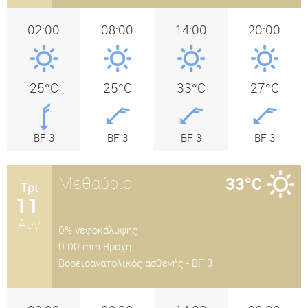
02:00
08:00
14:00
20:00
25°C
25°C
33°C
27°C
BF 3
BF 3
BF 3
BF 3
Μεθαύριο
33°C
Τρι
11
Αυγ
0% νεφοκάλυψης
0.00 mm Βροχή
Βορειοανατολικός ασθενής - BF 3