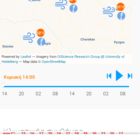
31°C
32°C
Powered by
Leaflet
— Imagery from
GIScience Research Group @ University of
Heidelberg
— Map data ©
OpenStreetMap
14
20
02
08
14
20
02
08
Κλιματικές συνθήκες
max C°
15
16
17
20
24
27
29
28
26
23
20
17