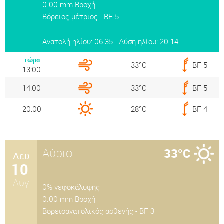
0.00 mm Βροχή
Βόρειος μέτριος - BF 5
Ανατολή ηλίου: 06.35 - Δύση ηλίου: 20.14
τώρα
33°C
BF 5
13:00
14:00
33°C
BF 5
20:00
28°C
BF 4
Αύριο
33°C
Δευ
10
Αυγ
0% νεφοκάλυψης
0.00 mm Βροχή
Βορειοανατολικός ασθενής - BF 3