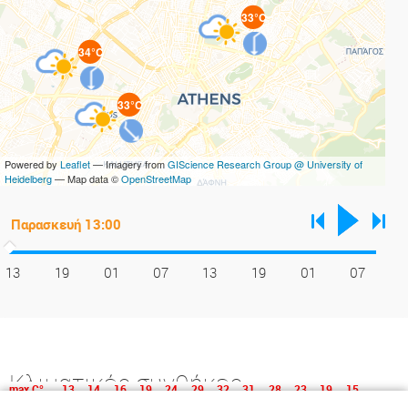
33°C
34°C
33°C
Powered by
Leaflet
— Imagery from
GIScience Research Group @ University of
Heidelberg
— Map data ©
OpenStreetMap
13
19
01
07
13
19
01
07
Κλιματικές συνθήκες
max C°
13
14
16
19
24
29
32
31
28
23
19
15