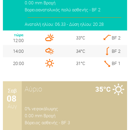
0.00 mm Βροχή
Βορειοανατολικός πολύ ασθενής - BF 2
Ανατολή ηλίου: 06.33 - Δύση ηλίου: 20.28
τώρα
33°C
BF 2
12:00
14:00
34°C
BF 2
20:00
31°C
BF 1
Αύριο
35°C
Σαβ
08
Αυγ
0% νεφοκάλυψης
0.00 mm Βροχή
Βόρειος ασθενής - BF 3