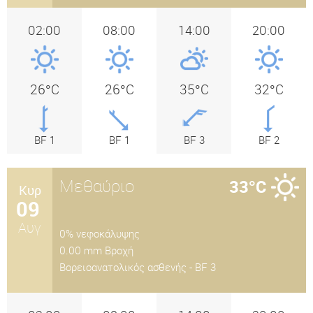
02:00
08:00
14:00
20:00
26°C
26°C
35°C
32°C
BF 1
BF 1
BF 3
BF 2
Μεθαύριο
33°C
Κυρ
09
Αυγ
0% νεφοκάλυψης
0.00 mm Βροχή
Βορειοανατολικός ασθενής - BF 3